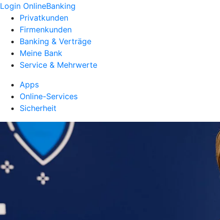
Login OnlineBanking
Privatkunden
Firmenkunden
Banking & Verträge
Meine Bank
Service & Mehrwerte
Apps
Online-Services
Sicherheit