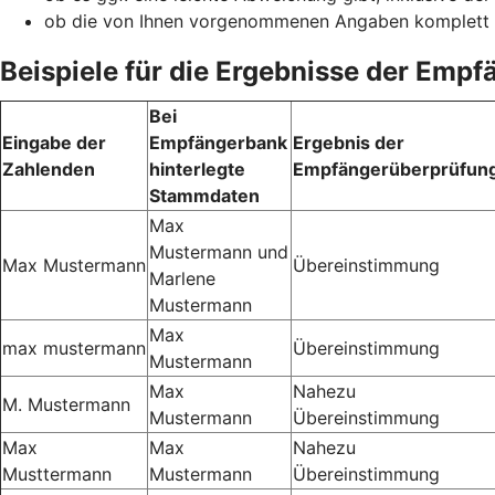
ob die von Ihnen vorgenommenen Angaben komplett
Beispiele für die Ergebnisse der Emp
Bei
Eingabe der
Empfängerbank
Ergebnis der
Zahlenden
hinterlegte
Empfängerüberprüfun
Stammdaten
Max
Mustermann und
Max Mustermann
Übereinstimmung
Marlene
Mustermann
Max
max mustermann
Übereinstimmung
Mustermann
Max
Nahezu
M. Mustermann
Mustermann
Übereinstimmung
Max
Max
Nahezu
Musttermann
Mustermann
Übereinstimmung