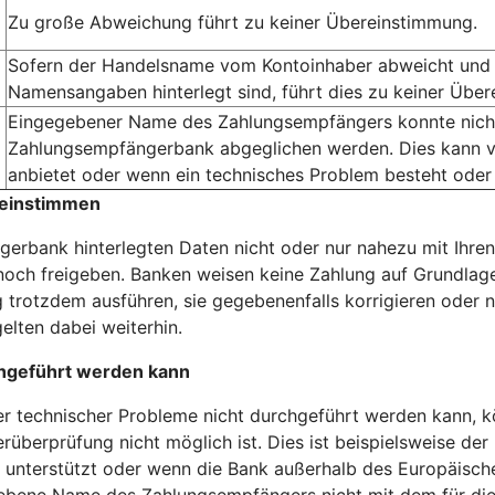
Zu große Abweichung führt zu keiner Übereinstimmung.
Sofern der Handelsname vom Kontoinhaber abweicht und 
Namensangaben hinterlegt sind, führt dies zu keiner Übe
Eingegebener Name des Zahlungsempfängers konnte nicht 
Zahlungsempfängerbank abgeglichen werden. Dies kann v
anbietet oder wenn ein technisches Problem besteht oder
reinstimmen
erbank hinterlegten Daten nicht oder nur nahezu mit Ihren
och freigeben. Banken weisen keine Zahlung auf Grundlage
 trotzdem ausführen, sie gegebenenfalls korrigieren oder n
elten dabei weiterhin.
hgeführt werden kann
technischer Probleme nicht durchgeführt werden kann, kö
rüberprüfung nicht möglich ist. Dies ist beispielsweise der
unterstützt oder wenn die Bank außerhalb des Europäischen
gebene Name des Zahlungsempfängers nicht mit dem für die