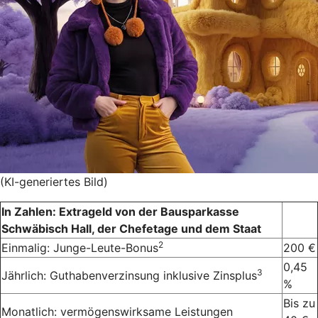
(KI-generiertes Bild)
In Zahlen: Extrageld von der Bausparkasse
Schwäbisch Hall, der Chefetage und dem Staat
2
Einmalig: Junge-Leute-Bonus
200 €
0,45
3
Jährlich: Guthabenverzinsung inklusive Zinsplus
%
Bis zu
Monatlich: vermögenswirksame Leistungen