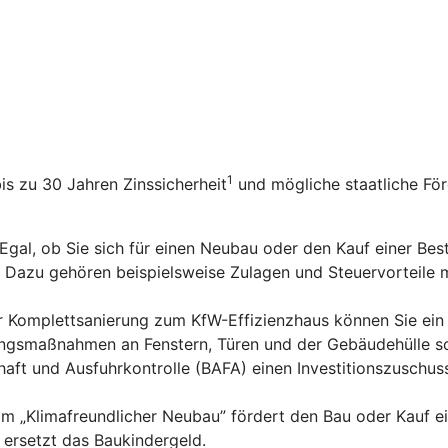
1
bis zu 30 Jahren Zinssicherheit
und mögliche staatliche Fö
 Egal, ob Sie sich für einen Neubau oder den Kauf einer Be
n. Dazu gehören beispielsweise Zulagen und Steuervorteile
er Komplettsanierung zum KfW-Effizienzhaus können Sie ein
rungsmaßnahmen an Fenstern, Türen und der Gebäudehülle s
aft und Ausfuhrkontrolle (BAFA) einen Investitionszuschus
m „Klimafreundlicher Neubau” fördert den Bau oder Kauf e
ersetzt das Baukindergeld.