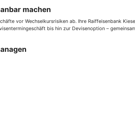
planbar machen
chäfte vor Wechselkursrisiken ab. Ihre Raiffeisenbank Kies
sentermingeschäft bis hin zur Devisenoption – gemeinsam f
managen